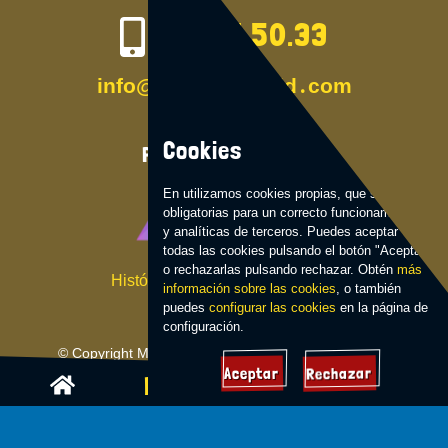
635.44.50.33
info
@
meridianoraid
․com
Cookies
Páginas de Interés
En
utilizamos cookies propias, que son
obligatorias para un correcto funcionamiento,
y analíticas de terceros. Puedes aceptar
todas las cookies pulsando el botón "Aceptar"
o rechazarlas pulsando rechazar. Obtén
más
Histórico de eventos deportivos.
información sobre las cookies
, o también
puedes
configurar las cookies
en la página de
configuración.
© Copyright Meridiano Raid -
Política de privacidad
-
Rechazar
Aceptar
Aviso legal
-
Política de cookies
RESERVAR